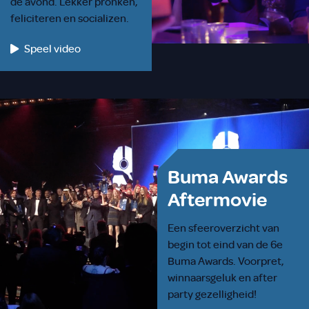
de avond. Lekker pronken,
feliciteren en socializen.
Speel video
Buma Awards
Aftermovie
Een sfeeroverzicht van
begin tot eind van de 6e
Buma Awards. Voorpret,
winnaarsgeluk en after
party gezelligheid!