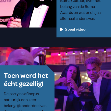
Buma Cultuur, over het
belang van de Buma
Awards en wat er dit jaar
allemaal anders was.
Speel video
Toen werd het
écht gezellig!
De party na afloop is
natuurlijk een zeer
belangrijk onderdeel van