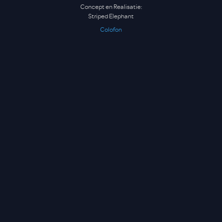
Concept en Realisatie:
Striped Elephant
Colofon