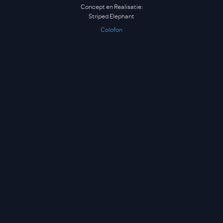
Concept en Realisatie:
Striped Elephant
Colofon