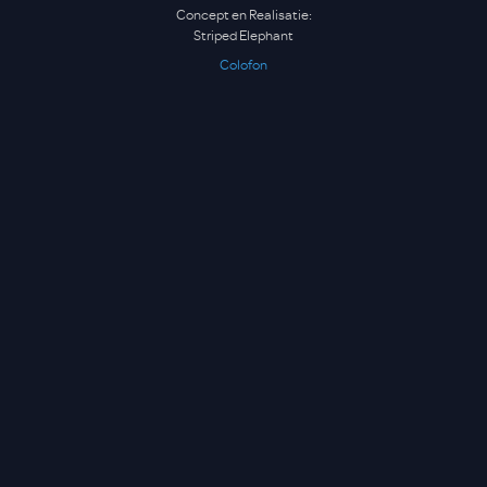
Concept en Realisatie:
Striped Elephant
Colofon