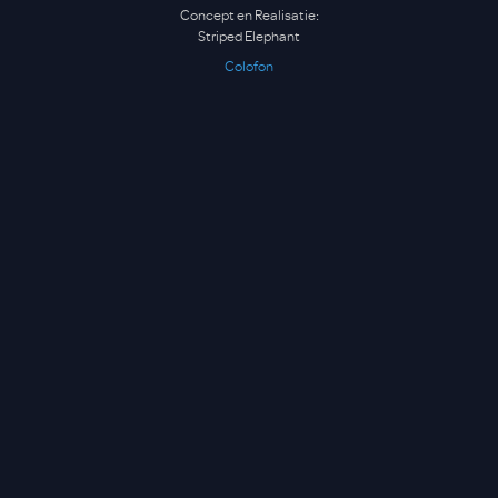
Concept en Realisatie:
Striped Elephant
Colofon