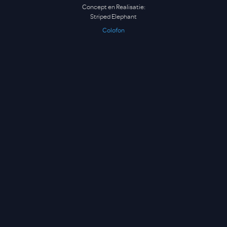
Concept en Realisatie:
Striped Elephant
Colofon